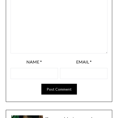
NAME
*
EMAIL
*