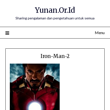
Skip
Yunan.Or.Id
to
content
Sharing pengalaman dan pengetahuan untuk semua
Menu
Iron-Man-2