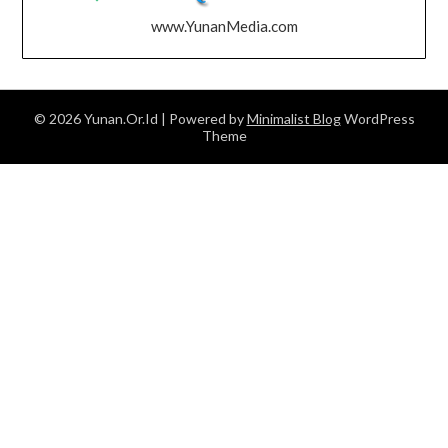
www.YunanMedia.com
© 2026 Yunan.Or.Id
| Powered by
Minimalist Blog
WordPress
Theme