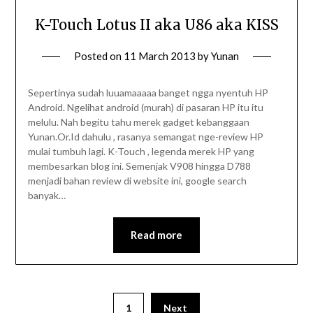
K-Touch Lotus II aka U86 aka KISS
Posted on
11 March 2013
by
Yunan
Sepertinya sudah luuamaaaaa banget ngga nyentuh HP
Android. Ngelihat android (murah) di pasaran HP itu itu
melulu. Nah begitu tahu merek gadget kebanggaan
Yunan.Or.Id dahulu , rasanya semangat nge-review HP
mulai tumbuh lagi. K-Touch , legenda merek HP yang
membesarkan blog ini. Semenjak V908 hingga D788
menjadi bahan review di website ini, google search
banyak…
Read more
1
Next