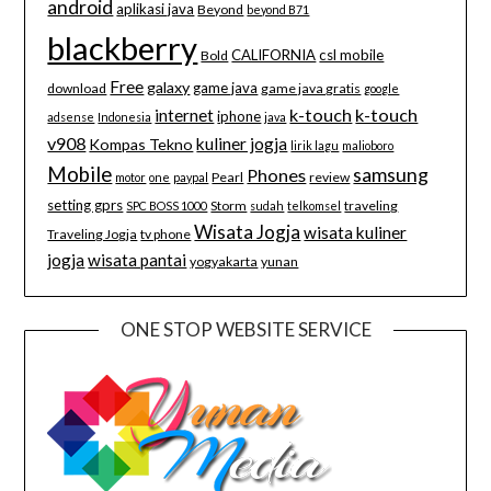
android
aplikasi java
Beyond
beyond B71
blackberry
CALIFORNIA
csl mobile
Bold
Free
galaxy
game java
download
game java gratis
google
k-touch
k-touch
internet
iphone
adsense
Indonesia
java
v908
kuliner jogja
Kompas Tekno
lirik lagu
malioboro
Mobile
samsung
Phones
Pearl
review
motor
one
paypal
setting gprs
Storm
traveling
SPC BOSS 1000
sudah
telkomsel
Wisata Jogja
wisata kuliner
Traveling Jogja
tv phone
jogja
wisata pantai
yogyakarta
yunan
ONE STOP WEBSITE SERVICE