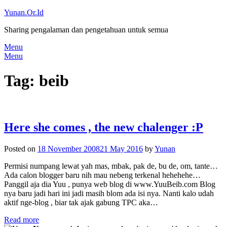
Skip
Yunan.Or.Id
to
Sharing pengalaman dan pengetahuan untuk semua
content
Menu
Menu
Tag:
beib
Here she comes , the new chalenger :P
Posted on
18 November 2008
21 May 2016
by
Yunan
Permisi numpang lewat yah mas, mbak, pak de, bu de, om, tante…
Ada calon blogger baru nih mau nebeng terkenal hehehehe…
Panggil aja dia Yuu , punya web blog di www.YuuBeib.com Blog
nya baru jadi hari ini jadi masih blom ada isi nya. Nanti kalo udah
aktif nge-blog , biar tak ajak gabung TPC aka…
Read more