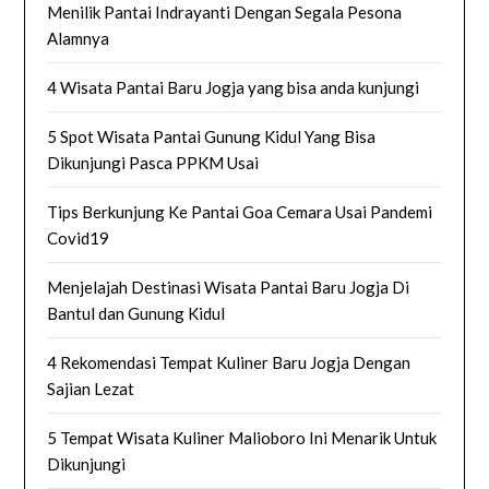
Menilik Pantai Indrayanti Dengan Segala Pesona
Alamnya
4 Wisata Pantai Baru Jogja yang bisa anda kunjungi
5 Spot Wisata Pantai Gunung Kidul Yang Bisa
Dikunjungi Pasca PPKM Usai
Tips Berkunjung Ke Pantai Goa Cemara Usai Pandemi
Covid19
Menjelajah Destinasi Wisata Pantai Baru Jogja Di
Bantul dan Gunung Kidul
4 Rekomendasi Tempat Kuliner Baru Jogja Dengan
Sajian Lezat
5 Tempat Wisata Kuliner Malioboro Ini Menarik Untuk
Dikunjungi