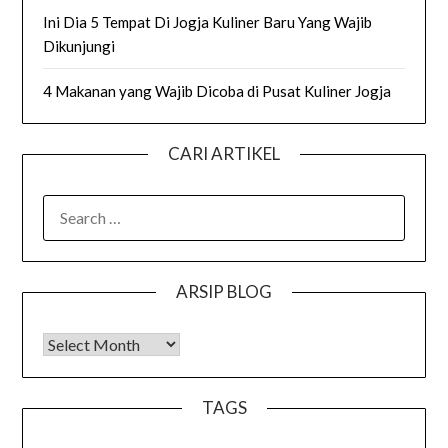
Ini Dia 5 Tempat Di Jogja Kuliner Baru Yang Wajib
Dikunjungi
4 Makanan yang Wajib Dicoba di Pusat Kuliner Jogja
CARI ARTIKEL
SEARCH
FOR:
ARSIP BLOG
Arsip Blog
TAGS