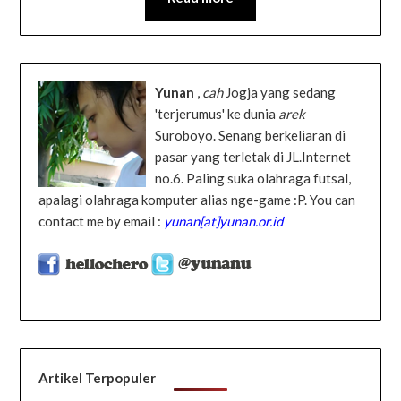
Yunan
,
cah
Jogja yang sedang
'terjerumus' ke dunia
arek
Suroboyo. Senang berkeliaran di
pasar yang terletak di JL.Internet
no.6. Paling suka olahraga futsal,
apalagi olahraga komputer alias nge-game :P. You can
contact me by email :
yunan[at]yunan.or.id
Artikel Terpopuler