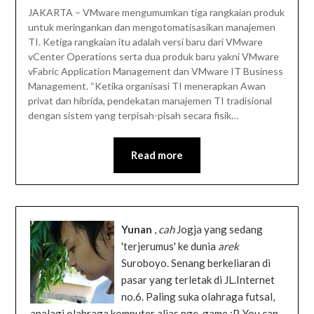
JAKARTA – VMware mengumumkan tiga rangkaian produk
untuk meringankan dan mengotomatisasikan manajemen
TI. Ketiga rangkaian itu adalah versi baru dari VMware
vCenter Operations serta dua produk baru yakni VMware
vFabric Application Management dan VMware IT Business
Management. “Ketika organisasi TI menerapkan Awan
privat dan hibrida, pendekatan manajemen TI tradisional
dengan sistem yang terpisah-pisah secara fisik…
Read more
Yunan
,
cah
Jogja yang sedang
'terjerumus' ke dunia
arek
Suroboyo. Senang berkeliaran di
pasar yang terletak di JL.Internet
no.6. Paling suka olahraga futsal,
apalagi olahraga komputer alias nge-game :P. You can