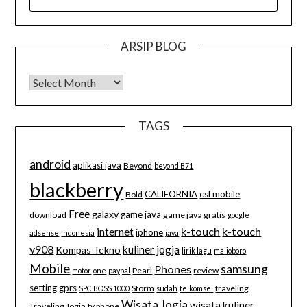
FOR:
ARSIP BLOG
Arsip Blog
TAGS
android
aplikasi java
Beyond
beyond B71
blackberry
CALIFORNIA
csl mobile
Bold
Free
galaxy
game java
download
game java gratis
google
k-touch
k-touch
internet
iphone
adsense
Indonesia
java
v908
kuliner jogja
Kompas Tekno
lirik lagu
malioboro
Mobile
samsung
Phones
Pearl
review
motor
one
paypal
setting gprs
Storm
traveling
SPC BOSS 1000
sudah
telkomsel
Wisata Jogja
wisata kuliner
Traveling Jogja
tv phone