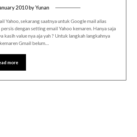
anuary 2010
by
Yunan
il Yahoo, sekarang saatnya untuk Google mail alias
persis dengan setting email Yahoo kemaren. Hanya saja
ya kasih value nya aja yah ? Untuk langkah langkahnya
n kemaren Gmail belum…
ead more