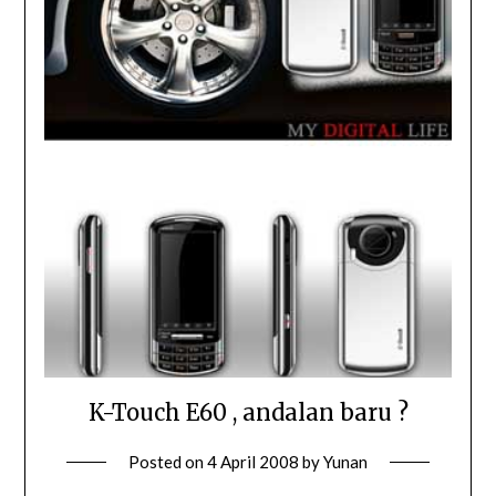
K-Touch E60 , andalan baru ?
Posted on
4 April 2008
by
Yunan