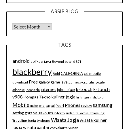
ARSIP BLOG
Arsip Blog
TAGS
android
aplikasi java
Beyond
beyond B71
blackberry
CALIFORNIA
csl mobile
Bold
Free
galaxy
game java
download
game java gratis
google
k-touch
k-touch
internet
iphone
adsense
Indonesia
java
v908
kuliner jogja
Kompas Tekno
lirik lagu
malioboro
Mobile
samsung
Phones
Pearl
review
motor
one
paypal
setting gprs
Storm
traveling
SPC BOSS 1000
sudah
telkomsel
Wisata Jogja
wisata kuliner
Traveling Jogja
tv phone
jogja
wisata pantai
yogyakarta
yunan