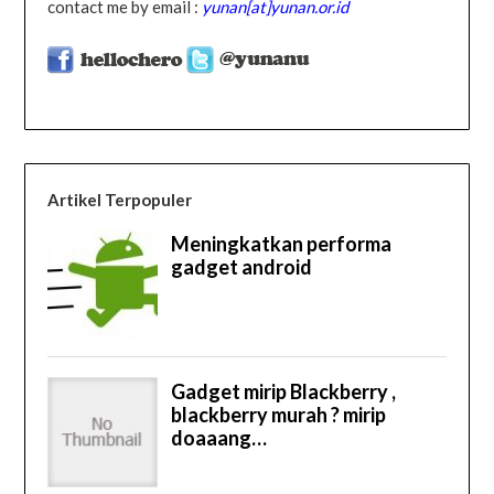
contact me by email :
yunan[at]yunan.or.id
Artikel Terpopuler