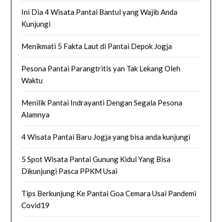
Ini Dia 4 Wisata Pantai Bantul yang Wajib Anda
Kunjungi
Menikmati 5 Fakta Laut di Pantai Depok Jogja
Pesona Pantai Parangtritis yan Tak Lekang Oleh
Waktu
Menilik Pantai Indrayanti Dengan Segala Pesona
Alamnya
4 Wisata Pantai Baru Jogja yang bisa anda kunjungi
5 Spot Wisata Pantai Gunung Kidul Yang Bisa
Dikunjungi Pasca PPKM Usai
Tips Berkunjung Ke Pantai Goa Cemara Usai Pandemi
Covid19