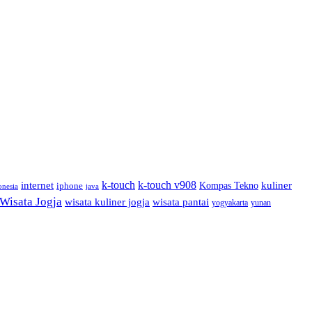
internet
k-touch
k-touch v908
kuliner
Kompas Tekno
iphone
onesia
java
Wisata Jogja
wisata kuliner jogja
wisata pantai
yogyakarta
yunan