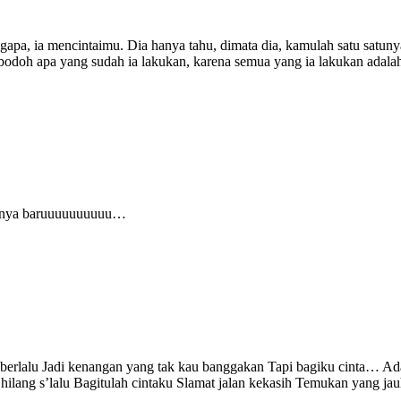
apa, ia mencintaimu. Dia hanya tahu, dimata dia, kamulah satu satun
hal bodoh apa yang sudah ia lakukan, karena semua yang ia lakukan a
koknya baruuuuuuuuuu…
erlalu Jadi kenangan yang tak kau banggakan Tapi bagiku cinta… Adal
ilang s’lalu Bagitulah cintaku Slamat jalan kekasih Temukan yang ja