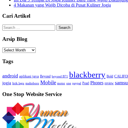
4 Makanan yang Wajib Dicoba di Pusat Kuliner Jogja
Cari Artikel
Search
for:
Arsip Blog
Arsip
Blog
Tags
blackberry
android
aplikasi java
CALIFO
Beyond
Bold
beyond B71
Mobile
samsu
jogja
Phones
Pearl
review
lirik lagu
malioboro
motor
one
paypal
One Stop Website Service