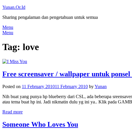
Skip
Yunan.Or.Id
to
Sharing pengalaman dan pengetahuan untuk semua
content
Menu
Menu
Tag:
love
Free screensaver / wallpaper untuk ponsel
Posted on
11 February 2010
11 February 2010
by
Yunan
Nih buat yang punya hp blueberry dari CSL, ada beberapa sreensaver 
atau tema buat hp ini. Jadi nikmatin dulu yg ini ya.. Klik pad
Read more
Someone Who Loves You