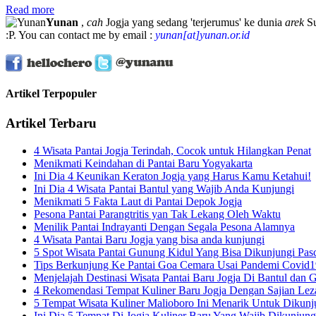
Read more
Yunan
,
cah
Jogja yang sedang 'terjerumus' ke dunia
arek
Su
:P. You can contact me by email :
yunan[at]yunan.or.id
Artikel Terpopuler
Artikel Terbaru
4 Wisata Pantai Jogja Terindah, Cocok untuk Hilangkan Penat
Menikmati Keindahan di Pantai Baru Yogyakarta
Ini Dia 4 Keunikan Keraton Jogja yang Harus Kamu Ketahui!
Ini Dia 4 Wisata Pantai Bantul yang Wajib Anda Kunjungi
Menikmati 5 Fakta Laut di Pantai Depok Jogja
Pesona Pantai Parangtritis yan Tak Lekang Oleh Waktu
Menilik Pantai Indrayanti Dengan Segala Pesona Alamnya
4 Wisata Pantai Baru Jogja yang bisa anda kunjungi
5 Spot Wisata Pantai Gunung Kidul Yang Bisa Dikunjungi Pa
Tips Berkunjung Ke Pantai Goa Cemara Usai Pandemi Covid1
Menjelajah Destinasi Wisata Pantai Baru Jogja Di Bantul dan
4 Rekomendasi Tempat Kuliner Baru Jogja Dengan Sajian Lez
5 Tempat Wisata Kuliner Malioboro Ini Menarik Untuk Dikunj
Ini Dia 5 Tempat Di Jogja Kuliner Baru Yang Wajib Dikunjung