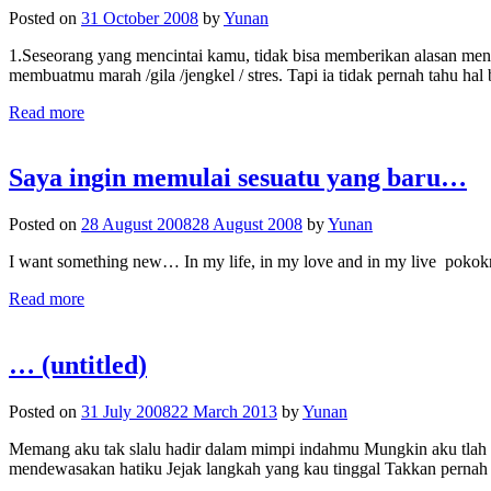
Posted on
31 October 2008
by
Yunan
1.Seseorang yang mencintai kamu, tidak bisa memberikan alasan meng
membuatmu marah /gila /jengkel / stres. Tapi ia tidak pernah tahu 
Read more
Saya ingin memulai sesuatu yang baru…
Posted on
28 August 2008
28 August 2008
by
Yunan
I want something new… In my life, in my love and in my live po
Read more
… (untitled)
Posted on
31 July 2008
22 March 2013
by
Yunan
Memang aku tak slalu hadir dalam mimpi indahmu Mungkin aku tlah b
mendewasakan hatiku Jejak langkah yang kau tinggal Takkan pernah h