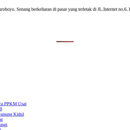
roboyo. Senang berkeliaran di pasar yang terletak di JL.Internet no.6. 
sca PPKM Usai
9
 Gunung Kidul
at
ungi
i