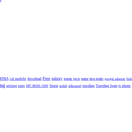
Free
galaxy
RNIA
csl mobile
game java
download
game java gratis
google adsense
Ind
ng
setting gprs
Storm
traveling
Traveling Jogja
tv phone
SPC BOSS 1000
sudah
telkomsel