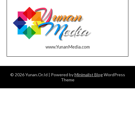
www.YunanMedia.com
© 2026 Yunan.Or.Id
| Powered by
Minimalist Blog
WordPress
Theme