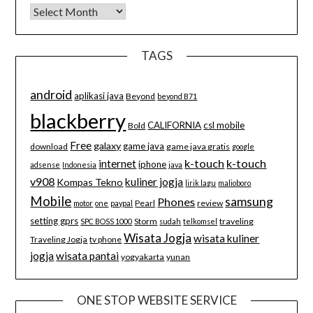
Arsip Blog
TAGS
android
aplikasi java
Beyond
beyond B71
blackberry
CALIFORNIA
csl mobile
Bold
Free
galaxy
game java
download
game java gratis
google
k-touch
k-touch
internet
iphone
adsense
Indonesia
java
v908
kuliner jogja
Kompas Tekno
lirik lagu
malioboro
Mobile
samsung
Phones
Pearl
review
motor
one
paypal
setting gprs
Storm
traveling
SPC BOSS 1000
sudah
telkomsel
Wisata Jogja
wisata kuliner
Traveling Jogja
tv phone
jogja
wisata pantai
yogyakarta
yunan
ONE STOP WEBSITE SERVICE