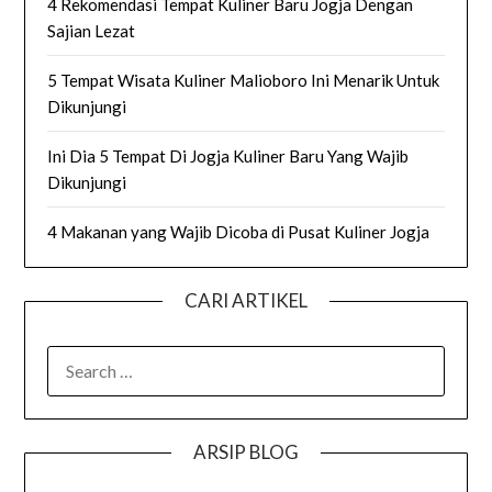
4 Rekomendasi Tempat Kuliner Baru Jogja Dengan
Sajian Lezat
5 Tempat Wisata Kuliner Malioboro Ini Menarik Untuk
Dikunjungi
Ini Dia 5 Tempat Di Jogja Kuliner Baru Yang Wajib
Dikunjungi
4 Makanan yang Wajib Dicoba di Pusat Kuliner Jogja
CARI ARTIKEL
SEARCH
FOR:
ARSIP BLOG