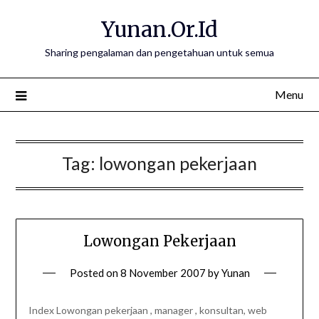
Skip
Yunan.Or.Id
to
content
Sharing pengalaman dan pengetahuan untuk semua
Menu
Tag:
lowongan pekerjaan
Lowongan Pekerjaan
Posted on
8 November 2007
by
Yunan
Index Lowongan pekerjaan , manager , konsultan, web