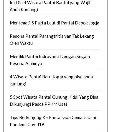
Ini Dia 4 Wisata Pantai Bantul yang Wajib
Anda Kunjungi
Menikmati 5 Fakta Laut di Pantai Depok Jogja
Pesona Pantai Parangtritis yan Tak Lekang
Oleh Waktu
Menilik Pantai Indrayanti Dengan Segala
Pesona Alamnya
4 Wisata Pantai Baru Jogja yang bisa anda
kunjungi
5 Spot Wisata Pantai Gunung Kidul Yang Bisa
Dikunjungi Pasca PPKM Usai
Tips Berkunjung Ke Pantai Goa Cemara Usai
Pandemi Covid19