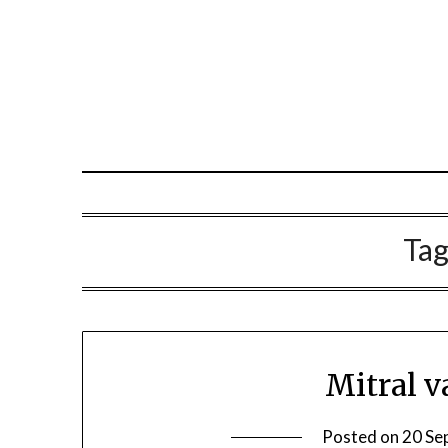
Skip
to
content
Tag
Mitral v
Posted on
20 Se