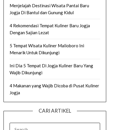
Menjelajah Destinasi Wisata Pantai Baru
Jogja Di Bantul dan Gunung Kidul
4 Rekomendasi Tempat Kuliner Baru Jogja
Dengan Sajian Lezat
5 Tempat Wisata Kuliner Malioboro Ini
Menarik Untuk Dikunjungi
Ini Dia 5 Tempat Di Jogja Kuliner Baru Yang
Wajib Dikunjungi
4 Makanan yang Wajib Dicoba di Pusat Kuliner
Jogja
CARI ARTIKEL
SEARCH