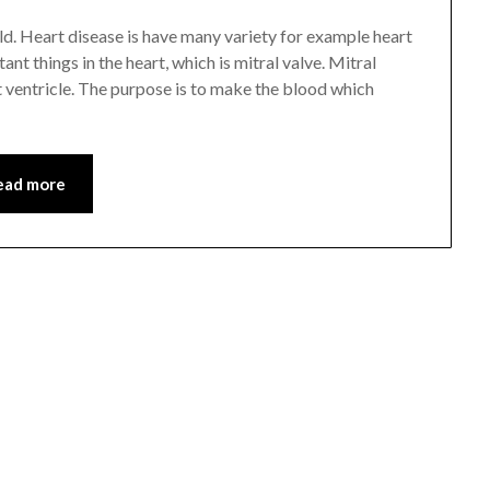
ld. Heart disease is have many variety for example heart
nt things in the heart, which is mitral valve. Mitral
ht ventricle. The purpose is to make the blood which
ead more