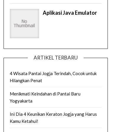
ARTIKEL TERBARU
4 Wisata Pantai Jogja Terindah, Cocok untuk
Hilangkan Penat
Menikmati Keindahan di Pantai Baru
Yogyakarta
Ini Dia 4 Keunikan Keraton Jogja yang Harus
Kamu Ketahui!