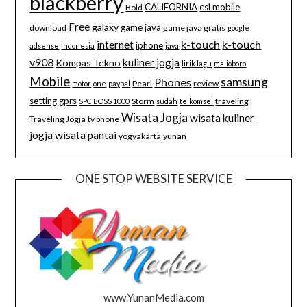
blackberry
CALIFORNIA
csl mobile
Bold
Free
galaxy
game java
download
game java gratis
google
k-touch
k-touch
internet
iphone
adsense
Indonesia
java
v908
kuliner jogja
Kompas Tekno
lirik lagu
malioboro
Mobile
samsung
Phones
Pearl
review
motor
one
paypal
setting gprs
Storm
traveling
SPC BOSS 1000
sudah
telkomsel
Wisata Jogja
wisata kuliner
Traveling Jogja
tv phone
jogja
wisata pantai
yogyakarta
yunan
ONE STOP WEBSITE SERVICE
www.YunanMedia.com