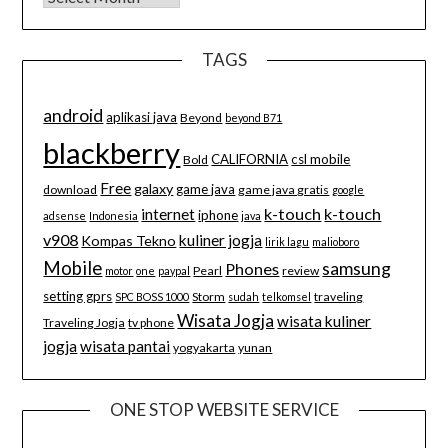
TAGS
android
aplikasi java
Beyond
beyond B71
blackberry
CALIFORNIA
csl mobile
Bold
Free
galaxy
game java
download
game java gratis
google
k-touch
k-touch
internet
iphone
adsense
Indonesia
java
v908
kuliner jogja
Kompas Tekno
lirik lagu
malioboro
Mobile
samsung
Phones
Pearl
review
motor
one
paypal
setting gprs
Storm
traveling
SPC BOSS 1000
sudah
telkomsel
Wisata Jogja
wisata kuliner
Traveling Jogja
tv phone
jogja
wisata pantai
yogyakarta
yunan
ONE STOP WEBSITE SERVICE