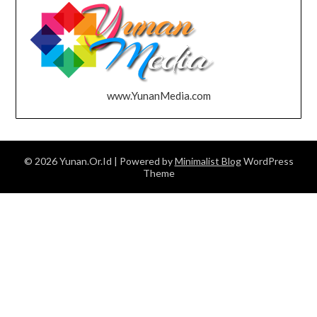
www.YunanMedia.com
© 2026 Yunan.Or.Id
| Powered by
Minimalist Blog
WordPress
Theme