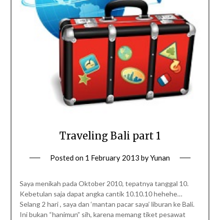
Traveling Bali part 1
Posted on
1 February 2013
by
Yunan
Saya menikah pada Oktober 2010, tepatnya tanggal 10.
Kebetulan saja dapat angka cantik 10.10.10 hehehe…
Selang 2 hari , saya dan ‘mantan pacar saya’ liburan ke Bali.
Ini bukan “hanimun” sih, karena memang tiket pesawat