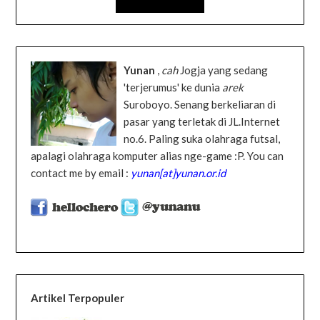
Yunan
,
cah
Jogja yang sedang
'terjerumus' ke dunia
arek
Suroboyo. Senang berkeliaran di
pasar yang terletak di JL.Internet
no.6. Paling suka olahraga futsal,
apalagi olahraga komputer alias nge-game :P. You can
contact me by email :
yunan[at]yunan.or.id
Artikel Terpopuler