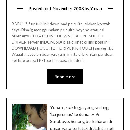
Posted on
1 November 2008
by
Yunan
BARU..!!!! untuk link download pc suite, silakan kontak
saya. Bisa jg menggunakan pc suite beyond atau csl
blueberry UPDATE LINK DOWNLOAD PC SUITE +
DRIVER server INDONESIA bisa di lihat di link post ini :
DOWNLOAD PC SUITE + DRIVER K-TOUCH server IIX
Wuaah…setelah buanyak yang minta di bikinkan panduan
setting ponsel K-Touch sebagai modem…
Read more
Yunan
,
cah
Jogja yang sedang
'terjerumus' ke dunia
arek
Suroboyo. Senang berkeliaran di
pasar yang terletak di JL.Internet