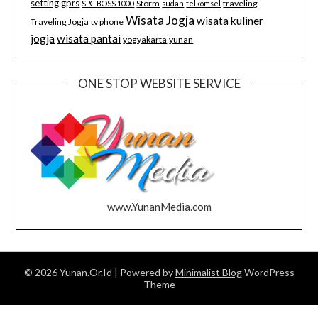
setting gprs
Storm
traveling
SPC BOSS 1000
sudah
telkomsel
Wisata Jogja
wisata kuliner
Traveling Jogja
tv phone
jogja
wisata pantai
yogyakarta
yunan
ONE STOP WEBSITE SERVICE
www.YunanMedia.com
© 2026 Yunan.Or.Id
| Powered by
Minimalist Blog
WordPress
Theme