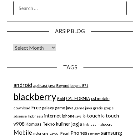
SEARCH
FOR:
ARSIP BLOG
Arsip Blog
TAGS
android
aplikasi java
Beyond
beyond B71
blackberry
CALIFORNIA
csl mobile
Bold
Free
galaxy
game java
download
game java gratis
google
k-touch
k-touch
internet
iphone
adsense
Indonesia
java
v908
kuliner jogja
Kompas Tekno
lirik lagu
malioboro
Mobile
samsung
Phones
Pearl
review
motor
one
paypal