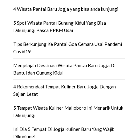
4 Wisata Pantai Baru Jogja yang bisa anda kunjungi
5 Spot Wisata Pantai Gunung Kidul Yang Bisa
Dikunjungi Pasca PPKM Usai
Tips Berkunjung Ke Pantai Goa Cemara Usai Pandemi
Covid19
Menjelajah Destinasi Wisata Pantai Baru Jogja Di
Bantul dan Gunung Kidul
4 Rekomendasi Tempat Kuliner Baru Jogja Dengan
Sajian Lezat
5 Tempat Wisata Kuliner Malioboro Ini Menarik Untuk
Dikunjungi
Ini Dia 5 Tempat Di Jogja Kuliner Baru Yang Wajib
Dikunjungi