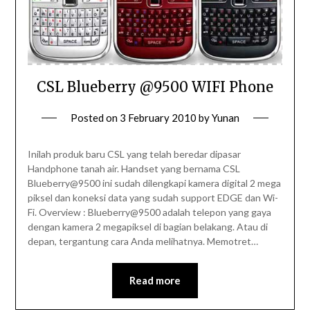
CSL Blueberry @9500 WIFI Phone
Posted on
3 February 2010
by
Yunan
Inilah produk baru CSL yang telah beredar dipasar
Handphone tanah air. Handset yang bernama CSL
Blueberry@9500 ini sudah dilengkapi kamera digital 2 mega
piksel dan koneksi data yang sudah support EDGE dan Wi-
Fi. Overview : Blueberry@9500 adalah telepon yang gaya
dengan kamera 2 megapiksel di bagian belakang. Atau di
depan, tergantung cara Anda melihatnya. Memotret…
Read more