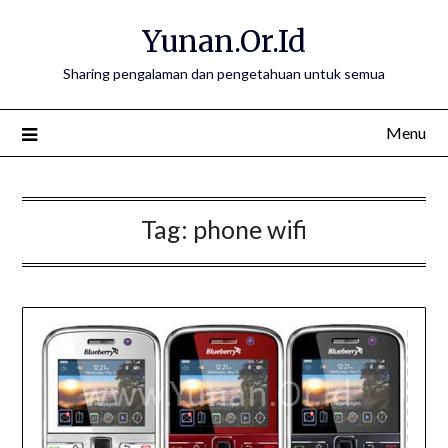
Skip
Yunan.Or.Id
to
content
Sharing pengalaman dan pengetahuan untuk semua
Menu
Tag:
phone wifi