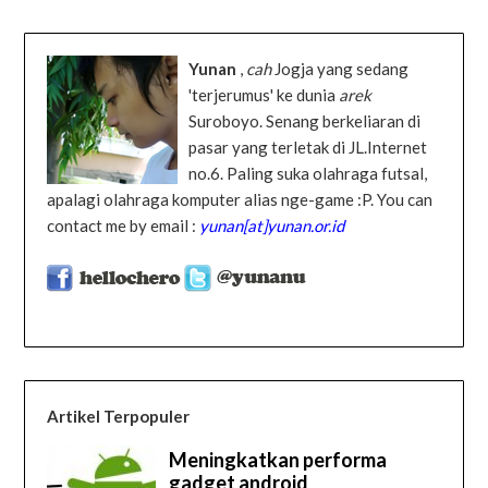
Yunan
,
cah
Jogja yang sedang
'terjerumus' ke dunia
arek
Suroboyo. Senang berkeliaran di
pasar yang terletak di JL.Internet
no.6. Paling suka olahraga futsal,
apalagi olahraga komputer alias nge-game :P. You can
contact me by email :
yunan[at]yunan.or.id
Artikel Terpopuler