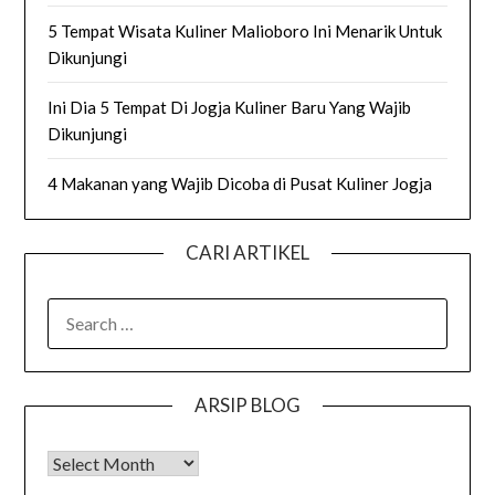
5 Tempat Wisata Kuliner Malioboro Ini Menarik Untuk
Dikunjungi
Ini Dia 5 Tempat Di Jogja Kuliner Baru Yang Wajib
Dikunjungi
4 Makanan yang Wajib Dicoba di Pusat Kuliner Jogja
CARI ARTIKEL
SEARCH
FOR:
ARSIP BLOG
Arsip Blog