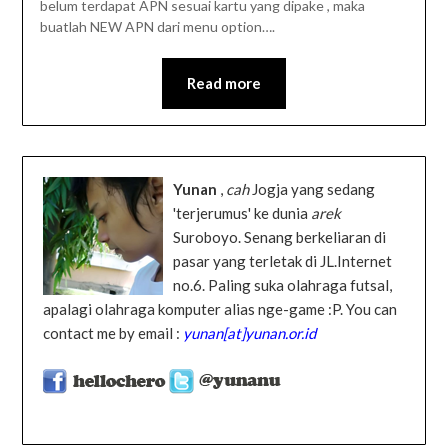
belum terdapat APN sesuai kartu yang dipake , maka
buatlah NEW APN dari menu option….
Read more
Yunan
,
cah
Jogja yang sedang
'terjerumus' ke dunia
arek
Suroboyo. Senang berkeliaran di
pasar yang terletak di JL.Internet
no.6. Paling suka olahraga futsal,
apalagi olahraga komputer alias nge-game :P. You can
contact me by email :
yunan[at]yunan.or.id