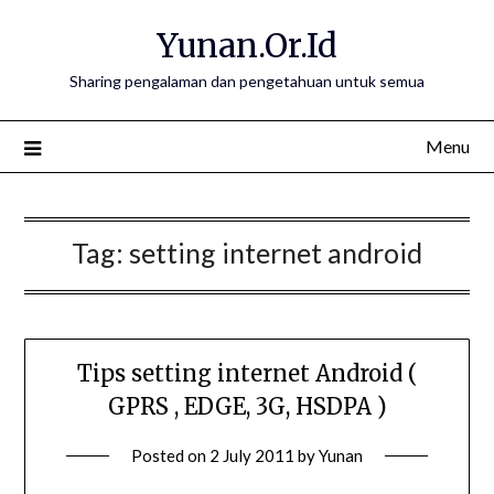
Skip
Yunan.Or.Id
to
content
Sharing pengalaman dan pengetahuan untuk semua
Menu
Tag:
setting internet android
Tips setting internet Android (
GPRS , EDGE, 3G, HSDPA )
Posted on
2 July 2011
by
Yunan