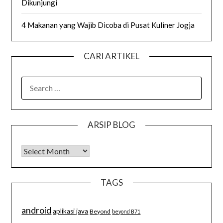
Dikunjungi
4 Makanan yang Wajib Dicoba di Pusat Kuliner Jogja
CARI ARTIKEL
SEARCH
FOR:
ARSIP BLOG
Arsip Blog
TAGS
android
aplikasi java
Beyond
beyond B71