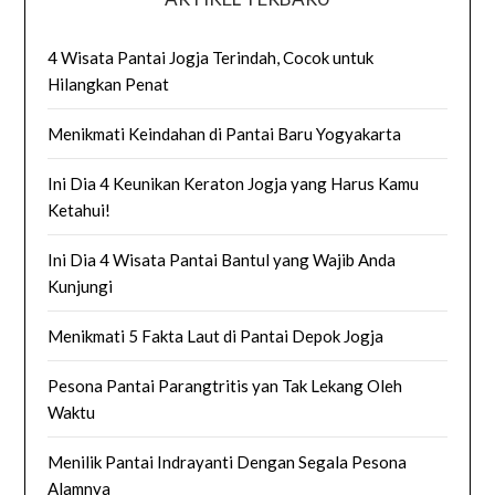
4 Wisata Pantai Jogja Terindah, Cocok untuk
Hilangkan Penat
Menikmati Keindahan di Pantai Baru Yogyakarta
Ini Dia 4 Keunikan Keraton Jogja yang Harus Kamu
Ketahui!
Ini Dia 4 Wisata Pantai Bantul yang Wajib Anda
Kunjungi
Menikmati 5 Fakta Laut di Pantai Depok Jogja
Pesona Pantai Parangtritis yan Tak Lekang Oleh
Waktu
Menilik Pantai Indrayanti Dengan Segala Pesona
Alamnya