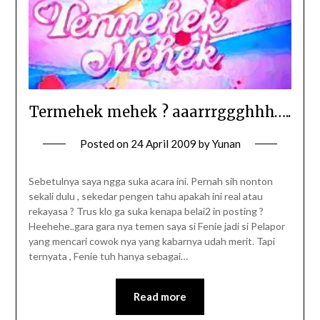
Termehek mehek ? aaarrrggghhh…..
Posted on
24 April 2009
by
Yunan
Sebetulnya saya ngga suka acara ini. Pernah sih nonton
sekali dulu , sekedar pengen tahu apakah ini real atau
rekayasa ? Trus klo ga suka kenapa belai2 in posting ?
Heehehe..gara gara nya temen saya si Fenie jadi si Pelapor
yang mencari cowok nya yang kabarnya udah merit. Tapi
ternyata , Fenie tuh hanya sebagai…
Read more