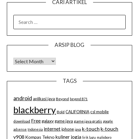
CARI ARTIKEL
SEARCH
FOR:
ARSIP BLOG
Arsip Blog
TAGS
android
aplikasi java
Beyond
beyond B71
blackberry
CALIFORNIA
csl mobile
Bold
Free
galaxy
game java
download
game java gratis
google
k-touch
k-touch
internet
iphone
adsense
Indonesia
java
v908
kuliner jogja
Kompas Tekno
lirik lagu
malioboro