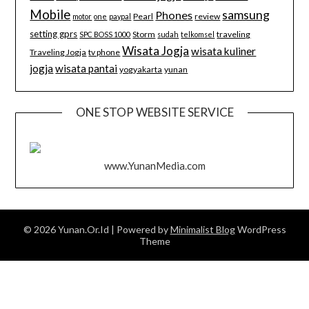
Mobile
samsung
Phones
Pearl
review
motor
one
paypal
setting gprs
Storm
traveling
SPC BOSS 1000
sudah
telkomsel
Wisata Jogja
wisata kuliner
Traveling Jogja
tv phone
jogja
wisata pantai
yogyakarta
yunan
ONE STOP WEBSITE SERVICE
www.YunanMedia.com
© 2026 Yunan.Or.Id
| Powered by
Minimalist Blog
WordPress
Theme