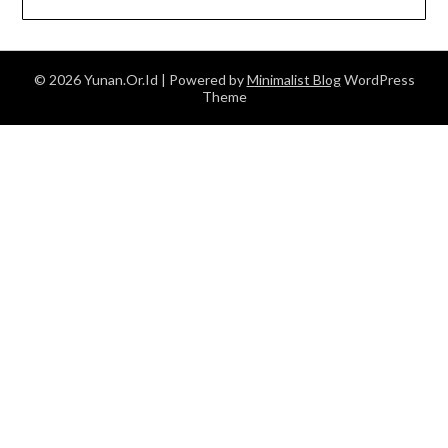
© 2026 Yunan.Or.Id
| Powered by
Minimalist Blog
WordPress
Theme