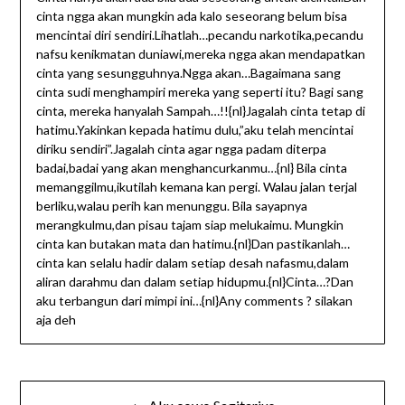
cinta ngga akan mungkin ada kalo seseorang belum bisa
mencintai diri sendiri.Lihatlah…pecandu narkotika,pecandu
nafsu kenikmatan duniawi,mereka ngga akan mendapatkan
cinta yang sesungguhnya.Ngga akan…Bagaimana sang
cinta sudi menghampiri mereka yang seperti itu? Bagi sang
cinta, mereka hanyalah Sampah…!!{nl}Jagalah cinta tetap di
hatimu.Yakinkan kepada hatimu dulu,”aku telah mencintai
diriku sendiri”.Jagalah cinta agar ngga padam diterpa
badai,badai yang akan menghancurkanmu…{nl} Bila cinta
memanggilmu,ikutilah kemana kan pergi. Walau jalan terjal
berliku,walau perih kan menunggu. Bila sayapnya
merangkulmu,dan pisau tajam siap melukaimu. Mungkin
cinta kan butakan mata dan hatimu.{nl}Dan pastikanlah…
cinta kan selalu hadir dalam setiap desah nafasmu,dalam
aliran darahmu dan dalam setiap hidupmu.{nl}Cinta…?Dan
aku terbangun dari mimpi ini…{nl}Any comments ? silakan
aja deh
Post