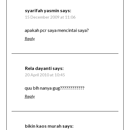
syarifah yasmin
says:
15 December 2009 at 11:06
apakah pcr saya mencintai saya?
Reply
Rela dayanti
says:
20 April 2010 at 10:45
quu blh nanya gug????????????
Reply
bikin kaos murah
says: