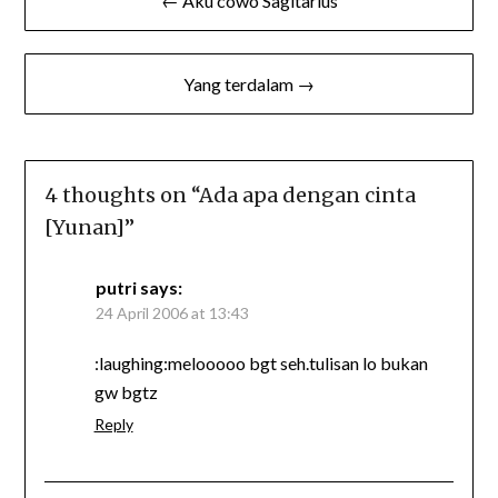
← Aku cowo Sagitarius
navigation
Yang terdalam →
4 thoughts on “
Ada apa dengan cinta
[Yunan]
”
putri
says:
24 April 2006 at 13:43
:laughing:melooooo bgt seh.tulisan lo bukan
gw bgtz
Reply