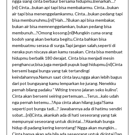
ngga siang cinta berbaur bersama hidupmu.Benarkah…?
{nl} Cinta…bukan api tapi bisa membakarmu. Cinta…bukan
air tapi bisa menenggelamkanmu. Cinta…bukan pedang tapi
bisa membunuhmu.{nl}”Hah…?Bukan api bisa membakar,
bukan air bisa memnenggelamkan, bukan pedang bisa
membunuh…?Omong kosong.{nl}Mungkin cuma orang
bodoh yang akan berkata begitu.Cinta bahkan bisa
membuatmu serasa di surga.Tapi jangan salah,seperti di
neraka pun niscaya akan kamu rasakan. Cinta bisa membuat
hidupmu berbalik 180 derajat. Cinta bisa menjadi mesin
penghancur,bisa juga menjadi pupuk bagi hidupmu.{nl}Cinta
bersemi bagai bunga yang tak tertandingi
keindahannya.Namun saat cinta layu,ngga akan lebih bagus
dari pot bungayang kamu lemparkan ke jurang. Nenekku
pernah bilang padaku ” Witing tresno jalaran seko kulino”.
Cinta akan bersemi seiring pertemuan….Terus…kalo udah
nga pernah ketemu…?Apa cinta akan hilang juga?Sama
seperti pot bunga tadi…? Jawabannya ada di hatimu sendiri
sobat…{nl}Cinta, akankah ada di hati seseorang yang tak
mempunyai seseorang untuk dicintai…?Akankah bunga
hidup di padang kering kerontang? Ngga akan mungkin…
Cinta hanya akan ada bila ada seseorang untuk dicintai.Dan