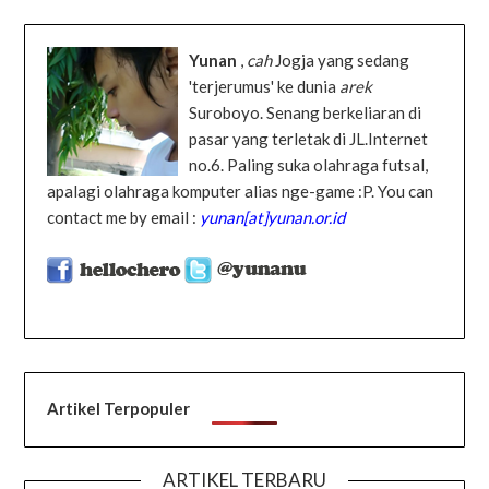
Yunan
,
cah
Jogja yang sedang
'terjerumus' ke dunia
arek
Suroboyo. Senang berkeliaran di
pasar yang terletak di JL.Internet
no.6. Paling suka olahraga futsal,
apalagi olahraga komputer alias nge-game :P. You can
contact me by email :
yunan[at]yunan.or.id
Artikel Terpopuler
ARTIKEL TERBARU