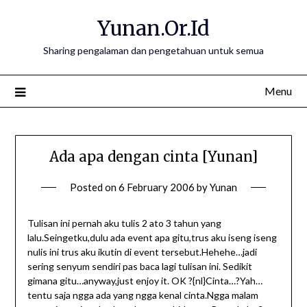
Skip
Yunan.Or.Id
to
content
Sharing pengalaman dan pengetahuan untuk semua
Menu
Ada apa dengan cinta [Yunan]
Posted on
6 February 2006
by
Yunan
Tulisan ini pernah aku tulis 2 ato 3 tahun yang
lalu.Seingetku,dulu ada event apa gitu,trus aku iseng iseng
nulis ini trus aku ikutin di event tersebut.Hehehe…jadi
sering senyum sendiri pas baca lagi tulisan ini. Sedikit
gimana gitu…anyway,just enjoy it. OK ?{nl}Cinta…?Yah…
tentu saja ngga ada yang ngga kenal cinta.Ngga malam