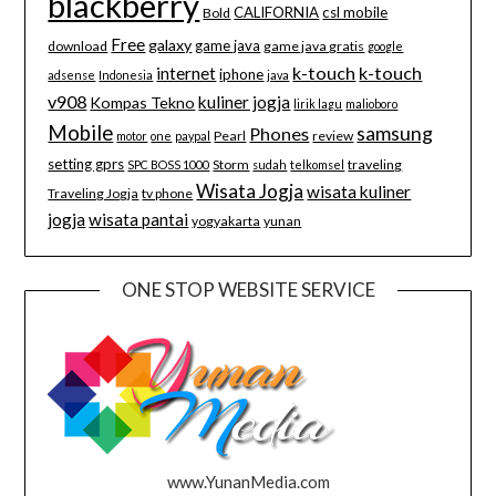
blackberry
CALIFORNIA
csl mobile
Bold
Free
galaxy
game java
download
game java gratis
google
k-touch
k-touch
internet
iphone
adsense
Indonesia
java
v908
kuliner jogja
Kompas Tekno
lirik lagu
malioboro
Mobile
samsung
Phones
Pearl
review
motor
one
paypal
setting gprs
Storm
traveling
SPC BOSS 1000
sudah
telkomsel
Wisata Jogja
wisata kuliner
Traveling Jogja
tv phone
jogja
wisata pantai
yogyakarta
yunan
ONE STOP WEBSITE SERVICE
www.YunanMedia.com