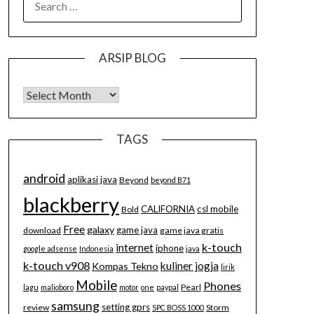
FOR:
ARSIP BLOG
Arsip Blog
TAGS
android
aplikasi java
Beyond
beyond B71
blackberry
CALIFORNIA
csl mobile
Bold
Free
galaxy
game java
download
game java gratis
k-touch
internet
iphone
google adsense
Indonesia
java
k-touch v908
kuliner jogja
Kompas Tekno
lirik
Mobile
Phones
Pearl
lagu
malioboro
motor
one
paypal
samsung
setting gprs
review
Storm
SPC BOSS 1000