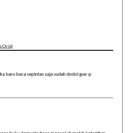
.Or.Id
a baru baca sepintas saja sudah dodol gue :p
baca buku..ternyata baca ni novel eh malah ketagihan…