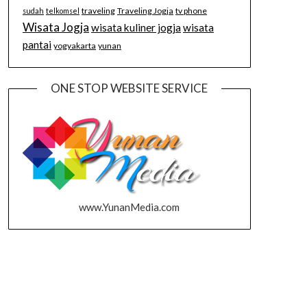
traveling
Traveling Jogja
tv phone
sudah
telkomsel
Wisata Jogja
wisata kuliner jogja
wisata
pantai
yogyakarta
yunan
ONE STOP WEBSITE SERVICE
www.YunanMedia.com