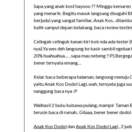
Sapa yang anak kost hayooo ?? Minggu kemaren j
yang menarik. Begitu masuk langsung disuguhi B
berjudul yang sangat familiar, Anak Kos.. ditam
balik sampul depan belakang, baca review testim
Celingak celinguk kanan kiri kok nda ada tester (
nya).Ya wes deh langsung ke kasir sambil ngelu
20% huahuahua… , sapa mau nebeng ?:P).Bergega
bener ternyata emang…
Kelar baca beberapa halaman, langsung menuju Gr
yaitu Anak Kos Dodol Lagi..wah, ternyata juga su
nanggung baca nya :P
Walhasil 2 buku kubawa pulang, mampir Taman Bu
terusin baca di rumah.. Gilaaa, bener bener dodo
Anak Kos Dodol
dan
Anak Kos Dodol Lagi
, 2 jud