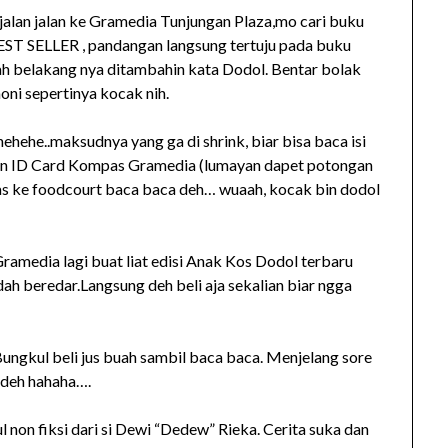
alan jalan ke Gramedia Tunjungan Plaza,mo cari buku
EST SELLER , pandangan langsung tertuju pada buku
bah belakang nya ditambahin kata Dodol. Bentar bolak
oni sepertinya kocak nih.
hehehe..maksudnya yang ga di shrink, biar bisa baca isi
arin ID Card Kompas Gramedia (lumayan dapet potongan
s ke foodcourt baca baca deh… wuaah, kocak bin dodol
amedia lagi buat liat edisi Anak Kos Dodol terbaru
dah beredar.Langsung deh beli aja sekalian biar ngga
ngkul beli jus buah sambil baca baca. Menjelang sore
l deh hahaha….
ul non fiksi dari si Dewi “Dedew” Rieka. Cerita suka dan