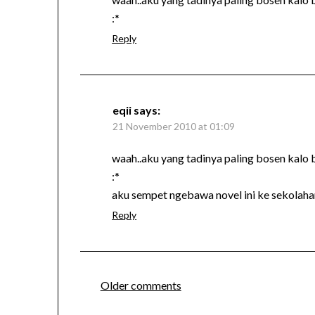
:*
Reply
eqii
says:
21 November 2010 at 01:09
waah..aku yang tadinya paling bosen kalo 
:*
aku sempet ngebawa novel ini ke sekolahan
Reply
Comments
Older comments
navigation