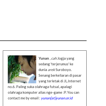
Yunan
,
cah
Jogja yang
sedang 'terjerumus' ke
dunia
arek
Suroboyo.
Senang berkeliaran di pasar
yang terletak di JL.Internet
no.6. Paling suka olahraga futsal, apalagi
olahraga komputer alias nge-game :P. You can
contact me by email :
yunan[at]yunan.or.id