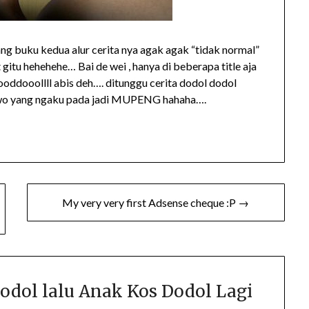
ng buku kedua alur cerita nya agak agak “tidak normal”
gitu hehehehe… Bai de wei , hanya di beberapa title aja
ddooollll abis deh…. ditunggu cerita dodol dodol
 cowo yang ngaku pada jadi MUPENG hahaha….
My very very first Adsense cheque :P →
odol lalu Anak Kos Dodol Lagi