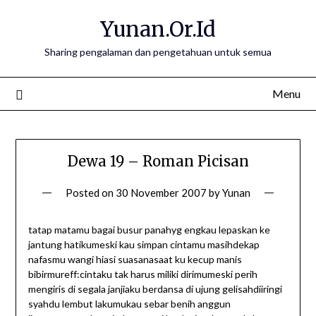
Skip
Yunan.Or.Id
to
content
Sharing pengalaman dan pengetahuan untuk semua
Menu
Dewa 19 – Roman Picisan
Posted on
30 November 2007
by
Yunan
tatap matamu bagai busur panahyg engkau lepaskan ke
jantung hatikumeski kau simpan cintamu masihdekap
nafasmu wangi hiasi suasanasaat ku kecup manis
bibirmureff:cintaku tak harus miliki dirimumeski perih
mengiris di segala janjiaku berdansa di ujung gelisahdiiringi
syahdu lembut lakumukau sebar benih anggun