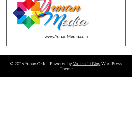
www.YunanMedia.com
© 2026 Yunan.Or.Id
| Powered by
Minimalist Blog
WordPress
Theme