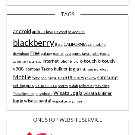
TAGS
android
aplikasi java
Beyond
beyond B71
blackberry
CALIFORNIA
csl mobile
Bold
Free
galaxy
game java
download
game java gratis
google
k-touch
k-touch
internet
iphone
adsense
Indonesia
java
v908
kuliner jogja
Kompas Tekno
lirik lagu
malioboro
Mobile
samsung
Phones
Pearl
review
motor
one
paypal
setting gprs
Storm
traveling
SPC BOSS 1000
sudah
telkomsel
Wisata Jogja
wisata kuliner
Traveling Jogja
tv phone
jogja
wisata pantai
yogyakarta
yunan
ONE STOP WEBSITE SERVICE