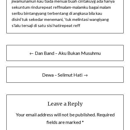
jiwamunamun kau tiada menuai buah cintakuyg ada hanya
sekuntum rindurepeat reffmalam-malamku bagai malam
seribu bintangyang terbentang di angkasa bila kau
disini‘tuk sekedar menemani, ’tuk melintasi wangiyang
s’lalu tersaji di satu sisi hatirepeat reff
Post
← Dan Band – Aku Bukan Musuhmu
navigation
Dewa – Selimut Hati →
Leave a Reply
Your email address will not be published.
Required
fields are marked
*