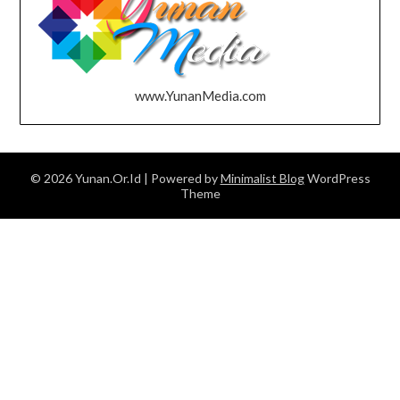
www.YunanMedia.com
© 2026 Yunan.Or.Id
| Powered by
Minimalist Blog
WordPress
Theme