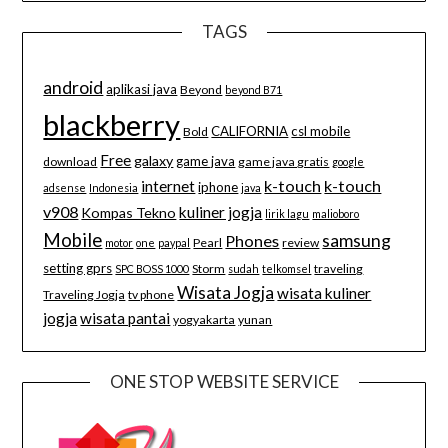
TAGS
android
aplikasi java
Beyond
beyond B71
blackberry
CALIFORNIA
csl mobile
Bold
Free
galaxy
game java
download
game java gratis
google
k-touch
k-touch
internet
iphone
adsense
Indonesia
java
v908
kuliner jogja
Kompas Tekno
lirik lagu
malioboro
Mobile
samsung
Phones
Pearl
review
motor
one
paypal
setting gprs
Storm
traveling
SPC BOSS 1000
sudah
telkomsel
Wisata Jogja
wisata kuliner
Traveling Jogja
tv phone
jogja
wisata pantai
yogyakarta
yunan
ONE STOP WEBSITE SERVICE