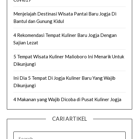
Menjelajah Destinasi Wisata Pantai Baru Jogja Di
Bantul dan Gunung Kidul
4 Rekomendasi Tempat Kuliner Baru Jogja Dengan
Sajian Lezat
5 Tempat Wisata Kuliner Malioboro Ini Menarik Untuk
Dikunjungi
Ini Dia 5 Tempat Di Jogja Kuliner Baru Yang Wajib
Dikunjungi
4 Makanan yang Wajib Dicoba di Pusat Kuliner Jogja
CARI ARTIKEL
SEARCH