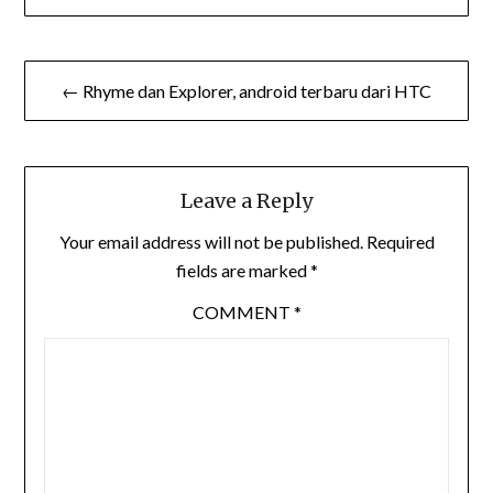
Post
← Rhyme dan Explorer, android terbaru dari HTC
navigation
Leave a Reply
Your email address will not be published.
Required
fields are marked
*
COMMENT
*