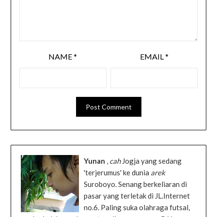
NAME
*
EMAIL
*
Yunan
,
cah
Jogja yang sedang
'terjerumus' ke dunia
arek
Suroboyo. Senang berkeliaran di
pasar yang terletak di JL.Internet
no.6. Paling suka olahraga futsal,