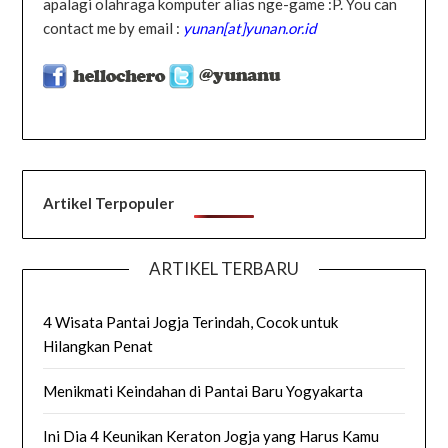
apalagi olahraga komputer alias nge-game :P. You can
contact me by email :
yunan[at]yunan.or.id
Artikel Terpopuler
ARTIKEL TERBARU
4 Wisata Pantai Jogja Terindah, Cocok untuk
Hilangkan Penat
Menikmati Keindahan di Pantai Baru Yogyakarta
Ini Dia 4 Keunikan Keraton Jogja yang Harus Kamu