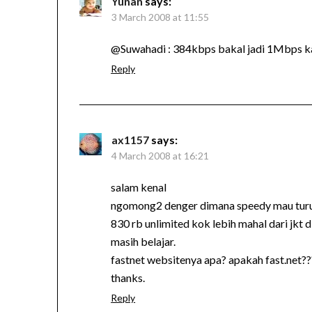
Yunan
says:
3 March 2008 at 11:55
@Suwahadi : 384kbps bakal jadi 1Mbps ka
Reply
ax1157
says:
4 March 2008 at 16:21
salam kenal
ngomong2 denger dimana speedy mau turu
830 rb unlimited kok lebih mahal dari jkt 
masih belajar.
fastnet websitenya apa? apakah fast.net???
thanks.
Reply