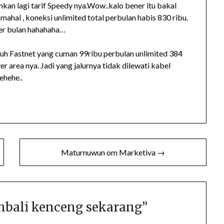
kan lagi tarif Speedy nya.Wow..kalo bener itu bakal
 mahal , koneksi unlimited total perbulan habis 830 ribu.
per bulan hahahaha…
tuh Fastnet yang cuman 99ribu perbulan unlimited 384
r area nya. Jadi yang jalurnya tidak dilewati kabel
ehehe..
Maturnuwun om Marketiva →
bali kenceng sekarang
”