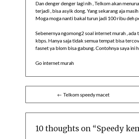
Dan denger denger lagi nih , Telkom akan menurun
terjadi , bisa asyik dong. Yang sekarang aja masih
Moga moga nanti bakal turun jadi 100 ribu deh 
Sebenernya ngomong2 soal internet murah , ada 
kbps. Hanya saja tidak semua tempat bisa tercove
fasnet ya blom bisa gabung. Contohnya saya ini h
Go internet murah
Post
← Telkom speedy macet
navigation
10 thoughts on “
Speedy kem