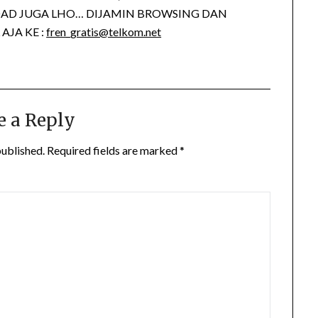
AD JUGA LHO… DIJAMIN BROWSING DAN
AJA KE :
fren_gratis@telkom.net
e a Reply
published.
Required fields are marked
*