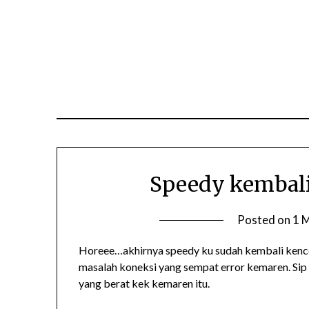
Skip
to
content
Speedy kembali
Posted on
1 
Horeee…akhirnya speedy ku sudah kembali kence
masalah koneksi yang sempat error kemaren. Sip 
yang berat kek kemaren itu.