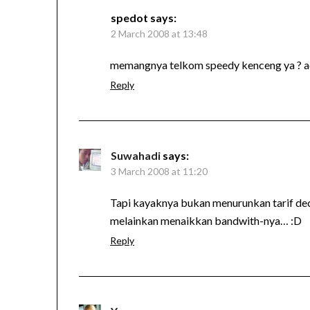
spedot
says:
2 March 2008 at 13:48
memangnya telkom speedy kenceng ya ? a
Reply
Suwahadi
says:
3 March 2008 at 11:20
Tapi kayaknya bukan menurunkan tarif de
melainkan menaikkan bandwith-nya… :D
Reply