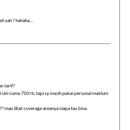
li yah ? hahaha…
n tarif?
di sini cuma 750 rb, tapi sy masih pakai personal maklum
? mau lihat coverage areanya siapa tau bisa.