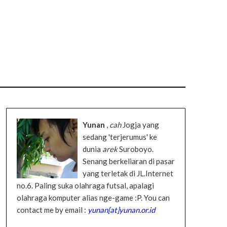
Yunan
,
cah
Jogja yang
sedang 'terjerumus' ke
dunia
arek
Suroboyo.
Senang berkeliaran di pasar
yang terletak di JL.Internet
no.6. Paling suka olahraga futsal, apalagi
olahraga komputer alias nge-game :P. You can
contact me by email :
yunan[at]yunan.or.id