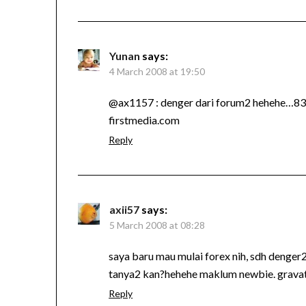
Yunan
says:
4 March 2008 at 19:50
@ax1157 : denger dari forum2 hehehe…830 it
firstmedia.com
Reply
axii57
says:
5 March 2008 at 08:28
saya baru mau mulai forex nih, sdh denger2 
tanya2 kan?hehehe maklum newbie. grava
Reply