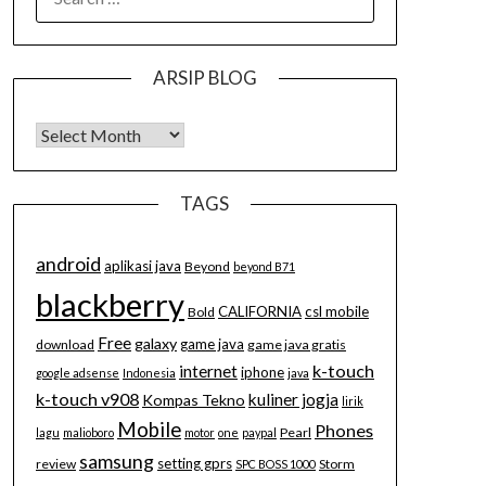
FOR:
ARSIP BLOG
Arsip Blog
TAGS
android
aplikasi java
Beyond
beyond B71
blackberry
CALIFORNIA
csl mobile
Bold
Free
galaxy
game java
download
game java gratis
k-touch
internet
iphone
google adsense
Indonesia
java
k-touch v908
kuliner jogja
Kompas Tekno
lirik
Mobile
Phones
Pearl
lagu
malioboro
motor
one
paypal
samsung
setting gprs
review
Storm
SPC BOSS 1000