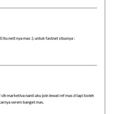
u nett nya mas :). untuk fastnet situsnya :
sih marketiva nanti aku join lewat ref mas d tapi boleh
tarnya serem banget mas.