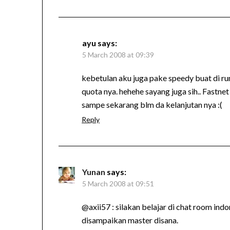
ayu
says:
5 March 2008 at 09:39
kebetulan aku juga pake speedy buat di ru
quota nya. hehehe sayang juga sih.. Fastnet
sampe sekarang blm da kelanjutan nya :(
Reply
Yunan
says:
5 March 2008 at 09:51
@axii57 : silakan belajar di chat room in
disampaikan master disana.