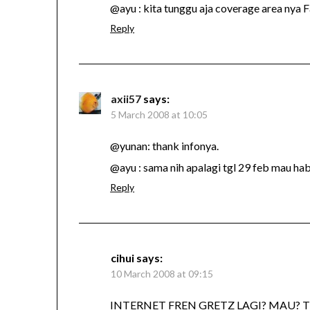
@ayu : kita tunggu aja coverage area nya 
Reply
axii57
says:
5 March 2008 at 10:05
@yunan: thank infonya.
@ayu : sama nih apalagi tgl 29 feb mau hab
Reply
cihui
says:
10 March 2008 at 09:15
INTERNET FREN GRETZ LAGI? MAU? T