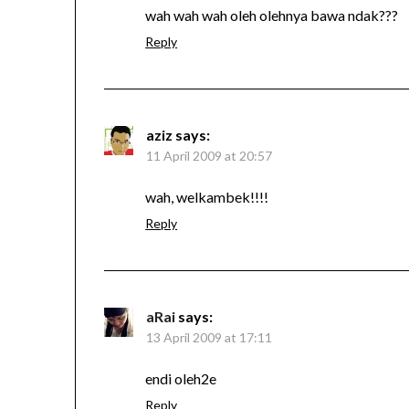
wah wah wah oleh olehnya bawa ndak???
Reply
aziz
says:
11 April 2009 at 20:57
wah, welkambek!!!!
Reply
aRai
says:
13 April 2009 at 17:11
endi oleh2e
Reply