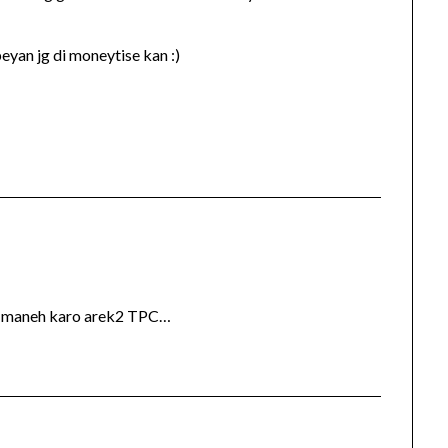
eyan jg di moneytise kan :)
r maneh karo arek2 TPC…