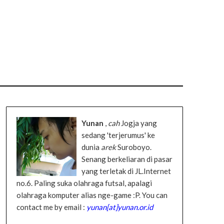
Yunan
,
cah
Jogja yang
sedang 'terjerumus' ke
dunia
arek
Suroboyo.
Senang berkeliaran di pasar
yang terletak di JL.Internet
no.6. Paling suka olahraga futsal, apalagi
olahraga komputer alias nge-game :P. You can
contact me by email :
yunan[at]yunan.or.id