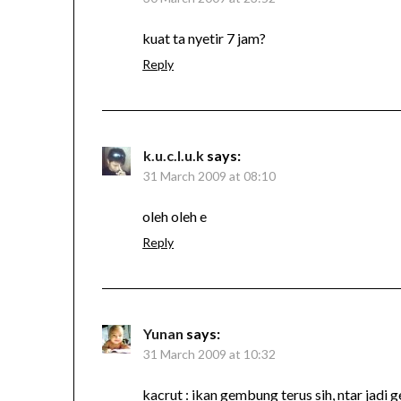
kuat ta nyetir 7 jam?
Reply
k.u.c.l.u.k
says:
31 March 2009 at 08:10
oleh oleh e
Reply
Yunan
says:
31 March 2009 at 10:32
kacrut : ikan gembung terus sih, ntar jad