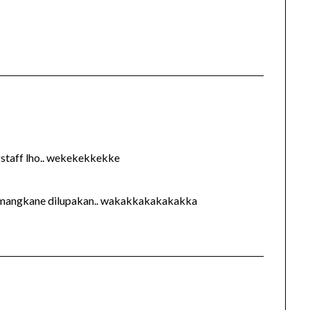
gstaff lho.. wekekekkekke
. mangkane dilupakan.. wakakkakakakakka