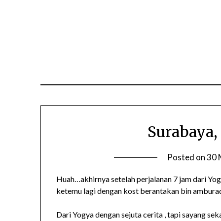
Skip
to
content
Surabaya,
Posted on
30 
Huah…akhirnya setelah perjalanan 7 jam dari Yog
ketemu lagi dengan kost berantakan bin ambura
Dari Yogya dengan sejuta cerita , tapi sayang se