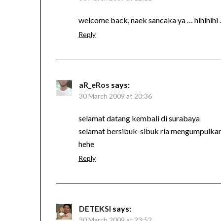
welcome back, naek sancaka ya … hihihihi
Reply
aR_eRos
says:
30 March 2009 at 20:36
selamat datang kembali di surabaya
selamat bersibuk-sibuk ria mengumpulkan 
hehe
Reply
DETEKSI
says:
30 March 2009 at 23:52