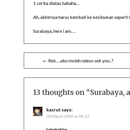
1 cerita diatas hahaha…
Ah, akhirnya harus kembali ke kesibukan seperti 
Surabaya, here i am….
Post
← Rek….aku moleh ndeso sek yoo..?
navigation
13 thoughts on “
Surabaya, a
kacrut
says:
30 March 2009 at 09:22
hehehehhe..