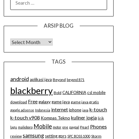
FOR:
ARSIP BLOG
Arsip Blog
TAGS
android
aplikasi java
Beyond
beyond B71
blackberry
CALIFORNIA
csl mobile
Bold
Free
galaxy
game java
download
game java gratis
k-touch
internet
iphone
google adsense
Indonesia
java
k-touch v908
kuliner jogja
Kompas Tekno
lirik
Mobile
Phones
Pearl
lagu
malioboro
motor
one
paypal
samsung
setting gprs
review
Storm
SPC BOSS 1000