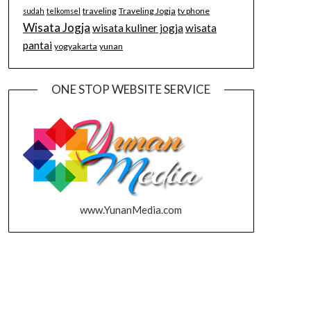
traveling
Traveling Jogja
tv phone
sudah
telkomsel
Wisata Jogja
wisata kuliner jogja
wisata
pantai
yogyakarta
yunan
ONE STOP WEBSITE SERVICE
www.YunanMedia.com