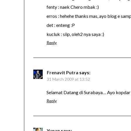
fenty : naek Chero mbak :)
erros : hehehe thanks mas, ayo blog e samp
det : enteng :P
kucluk : siip, oleh2 nya saya :)
Reply
Frenavit Putra
says:
31 March 2009 at 13:52
Selamat Datang di Surabaya… Ayo kopda
Reply
Yunan
says: