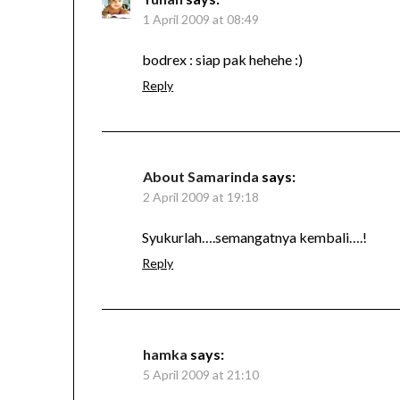
1 April 2009 at 08:49
bodrex : siap pak hehehe :)
Reply
About Samarinda
says:
2 April 2009 at 19:18
Syukurlah….semangatnya kembali….!
Reply
hamka
says:
5 April 2009 at 21:10