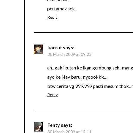
pertamax sek..
Reply
kacrut
says:
30 March 2009 at 09:25
ah.. gak ikutan ke ikan gembung seh.. man
ayo ke Nav baru.. nyoookkk…
btw cerita yg 999.999 pasti mesum thok.
Reply
Fenty
says:
30 March 2009 at 12:11