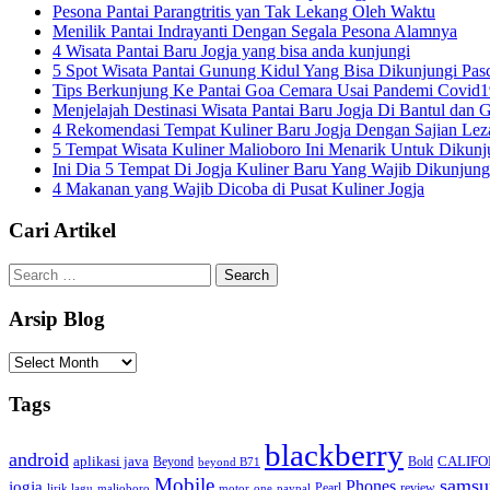
Pesona Pantai Parangtritis yan Tak Lekang Oleh Waktu
Menilik Pantai Indrayanti Dengan Segala Pesona Alamnya
4 Wisata Pantai Baru Jogja yang bisa anda kunjungi
5 Spot Wisata Pantai Gunung Kidul Yang Bisa Dikunjungi Pa
Tips Berkunjung Ke Pantai Goa Cemara Usai Pandemi Covid1
Menjelajah Destinasi Wisata Pantai Baru Jogja Di Bantul dan
4 Rekomendasi Tempat Kuliner Baru Jogja Dengan Sajian Lez
5 Tempat Wisata Kuliner Malioboro Ini Menarik Untuk Dikunj
Ini Dia 5 Tempat Di Jogja Kuliner Baru Yang Wajib Dikunjung
4 Makanan yang Wajib Dicoba di Pusat Kuliner Jogja
Cari Artikel
Search
for:
Arsip Blog
Arsip
Blog
Tags
blackberry
android
aplikasi java
CALIFO
Beyond
Bold
beyond B71
Mobile
samsu
jogja
Phones
Pearl
review
lirik lagu
malioboro
motor
one
paypal