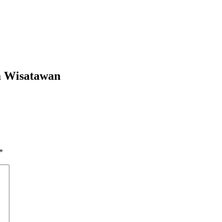
a Wisatawan
*