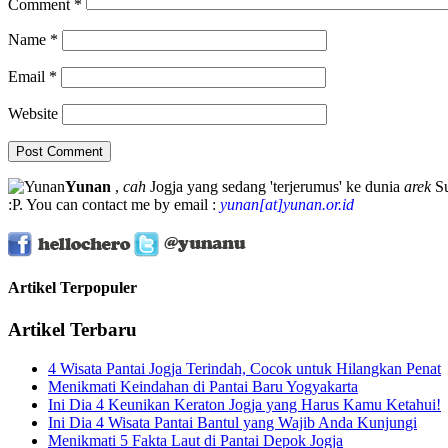
Comment
*
Name
*
Email
*
Website
Yunan
,
cah
Jogja yang sedang 'terjerumus' ke dunia
arek
Su
:P. You can contact me by email :
yunan[at]yunan.or.id
Artikel Terpopuler
Artikel Terbaru
4 Wisata Pantai Jogja Terindah, Cocok untuk Hilangkan Penat
Menikmati Keindahan di Pantai Baru Yogyakarta
Ini Dia 4 Keunikan Keraton Jogja yang Harus Kamu Ketahui!
Ini Dia 4 Wisata Pantai Bantul yang Wajib Anda Kunjungi
Menikmati 5 Fakta Laut di Pantai Depok Jogja