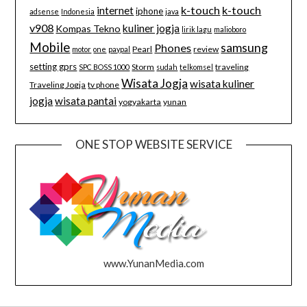
k-touch
k-touch
internet
iphone
adsense
Indonesia
java
v908
kuliner jogja
Kompas Tekno
lirik lagu
malioboro
Mobile
samsung
Phones
Pearl
review
motor
one
paypal
setting gprs
Storm
traveling
SPC BOSS 1000
sudah
telkomsel
Wisata Jogja
wisata kuliner
Traveling Jogja
tv phone
jogja
wisata pantai
yogyakarta
yunan
ONE STOP WEBSITE SERVICE
www.YunanMedia.com