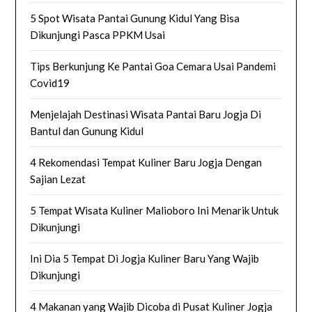
5 Spot Wisata Pantai Gunung Kidul Yang Bisa
Dikunjungi Pasca PPKM Usai
Tips Berkunjung Ke Pantai Goa Cemara Usai Pandemi
Covid19
Menjelajah Destinasi Wisata Pantai Baru Jogja Di
Bantul dan Gunung Kidul
4 Rekomendasi Tempat Kuliner Baru Jogja Dengan
Sajian Lezat
5 Tempat Wisata Kuliner Malioboro Ini Menarik Untuk
Dikunjungi
Ini Dia 5 Tempat Di Jogja Kuliner Baru Yang Wajib
Dikunjungi
4 Makanan yang Wajib Dicoba di Pusat Kuliner Jogja