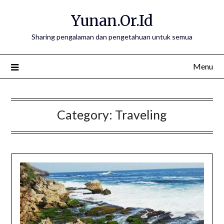
Skip
Yunan.Or.Id
to
content
Sharing pengalaman dan pengetahuan untuk semua
Menu
Category:
Traveling