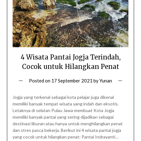
4 Wisata Pantai Jogja Terindah,
Cocok untuk Hilangkan Penat
Posted on
17 September 2021
by
Yunan
Jogja yang terkenal sebagai kota pelajar juga dikenal
memiliki banyak tempat wisata yang indah dan eksotis.
Letaknya di selatan Pulau Jawa membuat Kota Jogja
memiliki banyak pantai yang sering dijadikan sebagai
destinasi liburan atau hanya untuk menghilangkan penat
dan stres pasca bekerja. Berikut ini 4 wisata pantai jogja
yang cocok untuk hilangkan penat: Pantai Indrayanti…