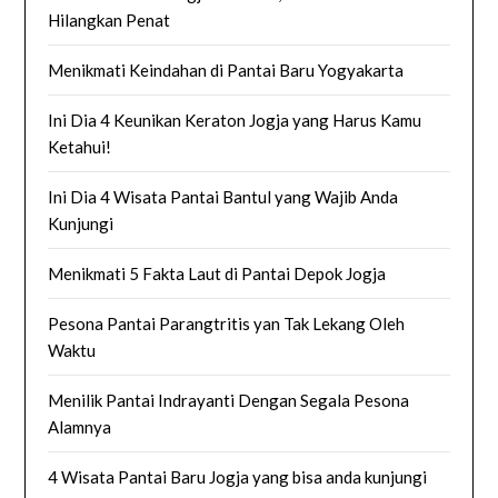
Hilangkan Penat
Menikmati Keindahan di Pantai Baru Yogyakarta
Ini Dia 4 Keunikan Keraton Jogja yang Harus Kamu
Ketahui!
Ini Dia 4 Wisata Pantai Bantul yang Wajib Anda
Kunjungi
Menikmati 5 Fakta Laut di Pantai Depok Jogja
Pesona Pantai Parangtritis yan Tak Lekang Oleh
Waktu
Menilik Pantai Indrayanti Dengan Segala Pesona
Alamnya
4 Wisata Pantai Baru Jogja yang bisa anda kunjungi