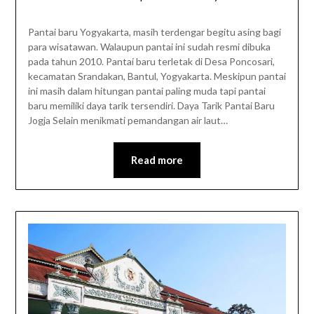
Pantai baru Yogyakarta, masih terdengar begitu asing bagi
para wisatawan. Walaupun pantai ini sudah resmi dibuka
pada tahun 2010. Pantai baru terletak di Desa Poncosari,
kecamatan Srandakan, Bantul, Yogyakarta. Meskipun pantai
ini masih dalam hitungan pantai paling muda tapi pantai
baru memiliki daya tarik tersendiri. Daya Tarik Pantai Baru
Jogja Selain menikmati pemandangan air laut…
Read more