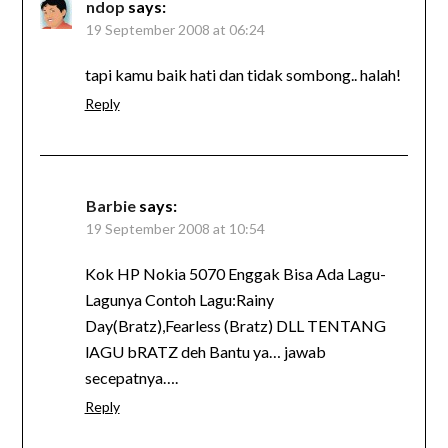
ndop
says:
19 September 2008 at 06:24
tapi kamu baik hati dan tidak sombong.. halah!
Reply
Barbie
says:
19 September 2008 at 10:54
Kok HP Nokia 5070 Enggak Bisa Ada Lagu-
Lagunya Contoh Lagu:Rainy
Day(Bratz),Fearless (Bratz) DLL TENTANG
lAGU bRATZ deh Bantu ya… jawab
secepatnya….
Reply