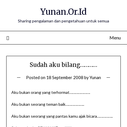
Skip
Yunan.Or.Id
to
content
Sharing pengalaman dan pengetahuan untuk semua
Menu
Sudah aku bilang…………
Posted on
18 September 2008
by
Yunan
Aku bukan orang yang terhormat………………….
Aku bukan seorang teman baik………………..
Aku bukan seorang yang pantas kamu ajak bicara……………..