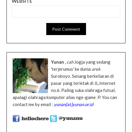
WEBSITE
Yunan
,
cah
Jogja yang sedang
'terjerumus' ke dunia
arek
Suroboyo. Senang berkeliaran di
pasar yang terletak di JL.Internet
no.6. Paling suka olahraga futsal,
apalagi olahraga komputer alias nge-game :P. You can
contact me by email :
yunan[at]yunan.or.id