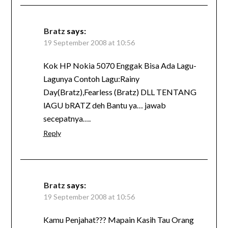
Bratz
says:
19 September 2008 at 10:56
Kok HP Nokia 5070 Enggak Bisa Ada Lagu-
Lagunya Contoh Lagu:Rainy
Day(Bratz),Fearless (Bratz) DLL TENTANG
lAGU bRATZ deh Bantu ya… jawab
secepatnya….
Reply
Bratz
says:
19 September 2008 at 10:56
Kamu Penjahat??? Mapain Kasih Tau Orang