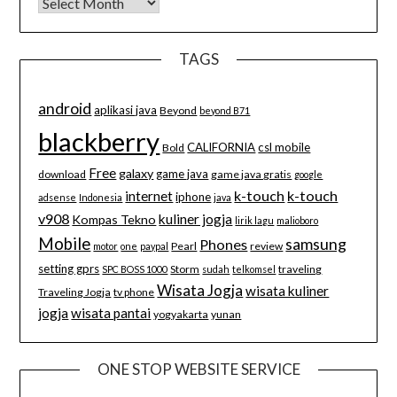
Arsip Blog
TAGS
android
aplikasi java
Beyond
beyond B71
blackberry
CALIFORNIA
csl mobile
Bold
Free
galaxy
game java
download
game java gratis
google
k-touch
k-touch
internet
iphone
adsense
Indonesia
java
v908
kuliner jogja
Kompas Tekno
lirik lagu
malioboro
Mobile
samsung
Phones
Pearl
review
motor
one
paypal
setting gprs
Storm
traveling
SPC BOSS 1000
sudah
telkomsel
Wisata Jogja
wisata kuliner
Traveling Jogja
tv phone
jogja
wisata pantai
yogyakarta
yunan
ONE STOP WEBSITE SERVICE